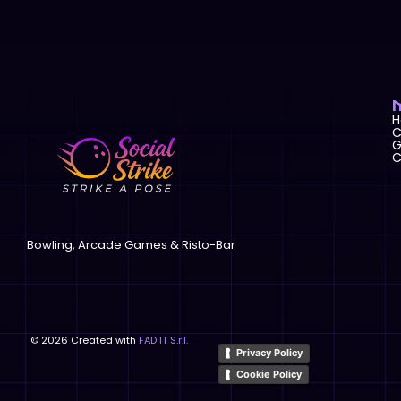
C
G
C
Bowling, Arcade Games & Risto-Bar
©
2026
Created with
FAD IT S.r.l.
Privacy Policy
Cookie Policy